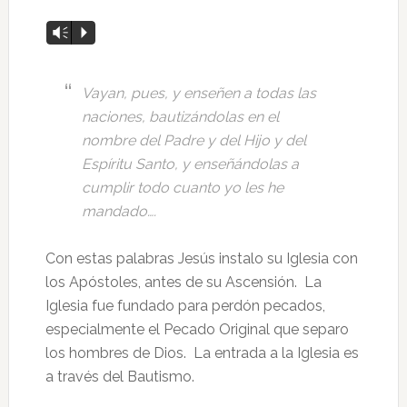
Reproductor
Vm
P
de
audio
Vayan, pues, y enseñen a todas las
naciones, bautizándolas en el
nombre del Padre y del Hijo y del
Espíritu Santo, y enseñándolas a
cumplir todo cuanto yo les he
mandado….
Con estas palabras Jesús instalo su Iglesia con
los Apóstoles, antes de su Ascensión. La
Iglesia fue fundado para perdón pecados,
especialmente el Pecado Original que separo
los hombres de Dios. La entrada a la Iglesia es
a través del Bautismo.