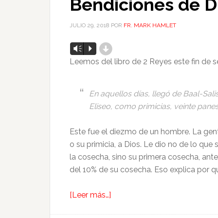
Bendiciones de D
JULIO 29, 2018
POR
FR. MARK HAMLET
d
Reproductor
Vm
P
de
Leemos del libro de 2 Reyes este fin de 
audio
En aquellos días, llegó de Baal-Sali
Eliseo, como primicias, veinte pane
Este fue el diezmo de un hombre. La gent
o su primicia, a Dios. Le dio no de lo que 
la cosecha, sino su primera cosecha, ant
del 10% de su cosecha. Eso explica por qué
[Leer más…]