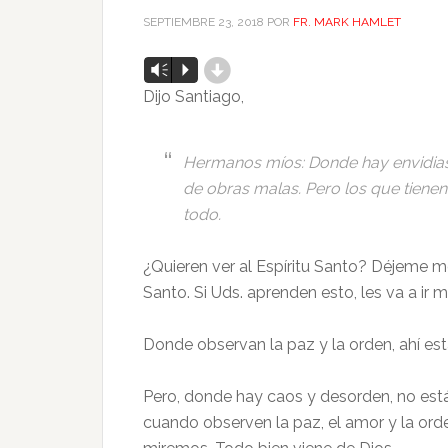
SEPTIEMBRE 23, 2018
POR
FR. MARK HAMLET
d
Reproductor
Vm
P
de
Dijo Santiago,
audio
Hermanos míos: Donde hay envidias 
de obras malas. Pero los que tienen
todo.
¿Quieren ver al Espíritu Santo? Déjeme mo
Santo. Si Uds. aprenden esto, les va a ir m
Donde observan la paz y la orden, ahí esta
Pero, donde hay caos y desorden, no está e
cuando observen la paz, el amor y la orden