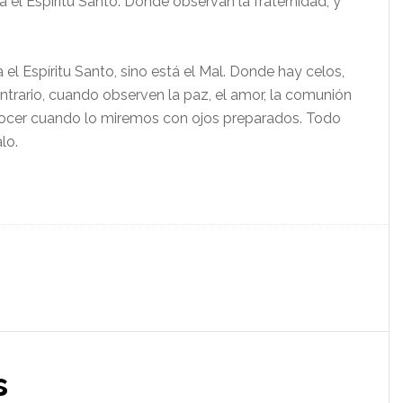
a el Espíritu Santo. Donde observan la fraternidad, y
el Espíritu Santo, sino está el Mal. Donde hay celos,
 contrario, cuando observen la paz, el amor, la comunión
econocer cuando lo miremos con ojos preparados. Todo
lo.
s