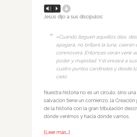
d
Reproductor
Vm
P
de
Jesús dijo a sus discípulos:
audio
«Cuando lleguen aquellos días, despu
apagará, no brillará la luna, caerán d
conmoverá. Entonces verán venir al
poder y majestad. Y él enviará a su
cuatro puntos cardinales y desde lo
cielo.
Nuestra historia no es un círculo, sino una h
salvación tiene un comienzo, la Creación po
de la historia con la gran tribulación des
dónde venimos y hacia dónde vamos.
[Leer más…]