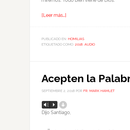
miremos. Todo bien viene de Dios.
[Leer más…]
PUBLICADO EN:
HOMILIAS
ETIQUETADO COMO:
2018
,
AUDIO
Acepten la Palabr
SEPTIEMBRE 2, 2018
POR
FR. MARK HAMLET
d
Reproductor
Vm
P
de
Dijo Santiago,
audio