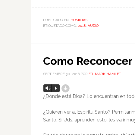
PUBLICADO EN:
HOMILIAS
ETIQUETADO COMO:
2018
,
AUDIO
Como Reconocer 
SEPTIEMBRE 30, 2018
POR
FR. MARK HAMLET
d
Reproductor
Vm
P
de
¿Dónde está Dios? Lo encuentran en todo
audio
¿Quieren ver al Espíritu Santo? Permítanm
Santo. Si Uds. aprenden esto, les va ir muy