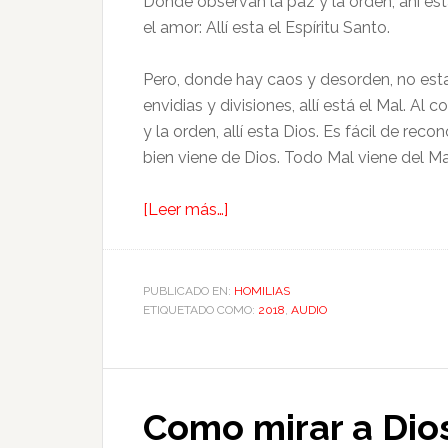
Donde observan la paz y la orden, ahí est
el amor: Allí esta el Espíritu Santo.
Pero, donde hay caos y desorden, no esta 
envidias y divisiones, allí está el Mal. Al
y la orden, allí esta Dios. Es fácil de r
bien viene de Dios. Todo Mal viene del Ma
[Leer más…]
PUBLICADO EN:
HOMILIAS
ETIQUETADO COMO:
2018
,
AUDIO
Como mirar a Dio