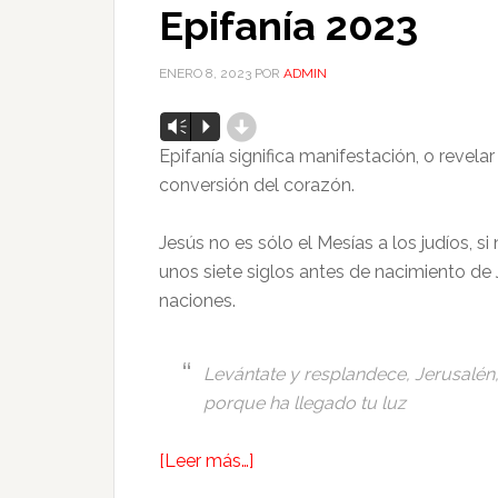
Epifanía 2023
ENERO 8, 2023
POR
ADMIN
d
Reproductor
Vm
P
de
Epifanía significa manifestación, o revela
audio
conversión del corazón.
Jesús no es sólo el Mesías a los judíos, s
unos siete siglos antes de nacimiento de 
naciones.
Levántate y resplandece, Jerusalén
porque ha llegado tu luz
[Leer más…]