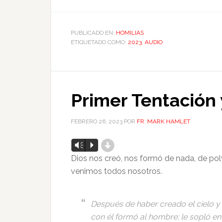
PUBLICADO EN:
HOMILIAS
ETIQUETADO COMO:
2023
,
AUDIO
Primer Tentación
FEBRERO 26, 2023
POR
FR. MARK HAMLET
d
Reproductor
Vm
P
de
Dios nos creó, nos formó de nada, de polv
audio
venimos todos nosotros.
Después de haber creado el cielo y l
con él formó al hombre; le sopló en 