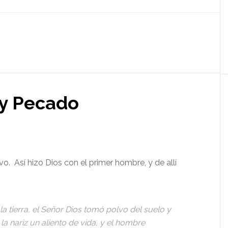
 y Pecado
o. Así hizo Dios con el primer hombre, y de allí
a tierra, el Señor Dios tomó polvo del suelo y
la nariz un aliento de vida, y el hombre