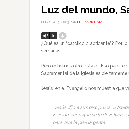
Luz del mundo, Sal
FEBRERO 5, 2023
POR
FR. MARK HAMLET
d
Reproductor
Vm
P
de
¿Qué es un “católico practicante”? Por lo 
audio
semanas.
Pero echemos otro vistazo. Eso parece m
Sacramental de la Iglesia es ciertamente 
Jesús, en el Evangelio nos muestra que
Jesús dijo a sus discípulos: «Ustedes
insípida, ¿con qué se le devolverá el
para que la pise la gente.