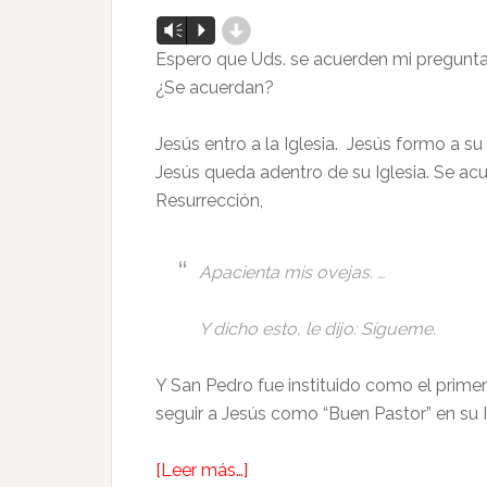
d
Reproductor
Vm
P
de
Espero que Uds. se acuerden mi pregunt
audio
¿Se acuerdan?
Jesús entro a la Iglesia. Jesús formo a su
Jesús queda adentro de su Iglesia. Se ac
Resurrección,
Apacienta mis ovejas. …
Y dicho esto, le dijo: Sígueme.
Y San Pedro fue instituido como el primer
seguir a Jesús como “Buen Pastor” en su I
[Leer más…]