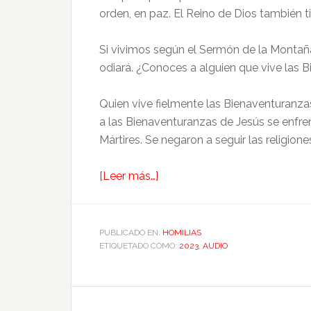
audio
orden, en paz. El Reino de Dios también t
Si vivimos según el Sermón de la Montañ
odiará. ¿Conoces a alguien que vive las B
Quien vive fielmente las Bienaventuranzas
a las Bienaventuranzas de Jesús se enfre
Mártires. Se negaron a seguir las religion
[Leer más…]
PUBLICADO EN:
HOMILIAS
ETIQUETADO COMO:
2023
,
AUDIO