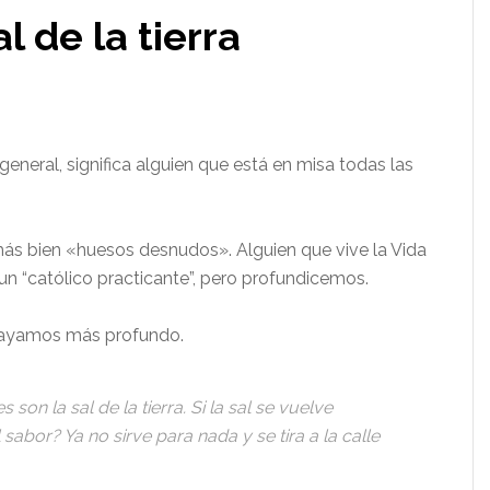
 de la tierra
general, significa alguien que está en misa todas las
ás bien «huesos desnudos». Alguien que vive la Vida
un “católico practicante”, pero profundicemos.
 vayamos más profundo.
 son la sal de la tierra. Si la sal se vuelve
 sabor? Ya no sirve para nada y se tira a la calle