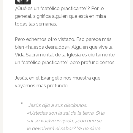
Vm
P
de
¿Qué es un “católico practicante”? Por lo
audio
general, significa alguien que está en misa
todas las semanas.
Pero echemos otro vistazo. Eso parece más
bien «huesos desnudos». Alguien que vive la
Vida Sacramental de la Iglesia es ciertamente
un “católico practicante”, pero profundicemos.
Jesús, en el Evangelio nos muestra que
vayamos más profundo.
Jesús dijo a sus discípulos:
«Ustedes son la sal de la tierra. Si la
sal se vuelve insípida, ¿con qué se
le devolverá el sabor? Ya no sirve