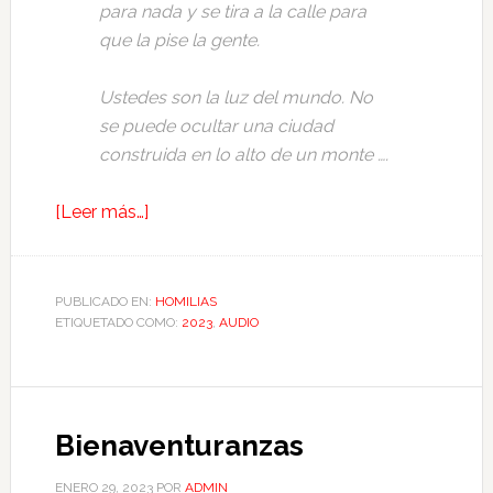
para nada y se tira a la calle para
que la pise la gente.
Ustedes son la luz del mundo. No
se puede ocultar una ciudad
construida en lo alto de un monte ….
[Leer más…]
PUBLICADO EN:
HOMILIAS
ETIQUETADO COMO:
2023
,
AUDIO
Bienaventuranzas
ENERO 29, 2023
POR
ADMIN