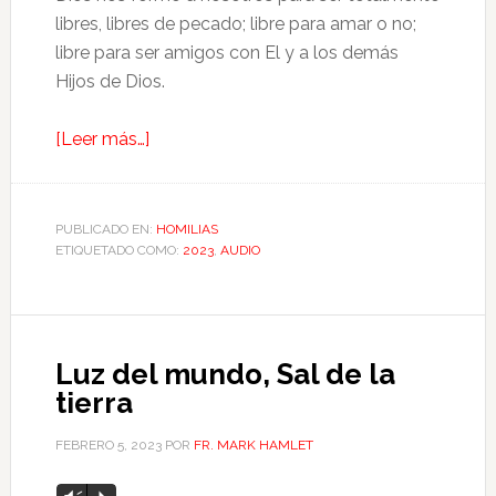
libres, libres de pecado; libre para amar o no;
libre para ser amigos con El y a los demás
Hijos de Dios.
[Leer más…]
PUBLICADO EN:
HOMILIAS
ETIQUETADO COMO:
2023
,
AUDIO
Luz del mundo, Sal de la
tierra
FEBRERO 5, 2023
POR
FR. MARK HAMLET
Reproductor