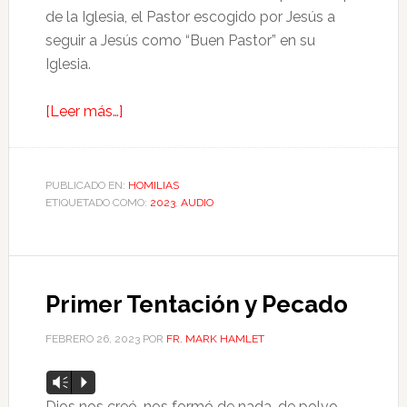
de la Iglesia, el Pastor escogido por Jesús a
seguir a Jesús como “Buen Pastor” en su
Iglesia.
[Leer más…]
PUBLICADO EN:
HOMILIAS
ETIQUETADO COMO:
2023
,
AUDIO
Primer Tentación y Pecado
FEBRERO 26, 2023
POR
FR. MARK HAMLET
Reproductor
Vm
P
de
Dios nos creó, nos formó de nada, de polvo.