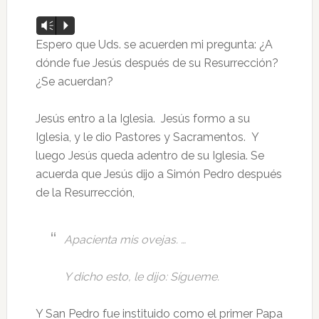
Reproductor
Vm
P
de
Espero que Uds. se acuerden mi pregunta: ¿A
audio
dónde fue Jesús después de su Resurrección?
¿Se acuerdan?
Jesús entro a la Iglesia. Jesús formo a su
Iglesia, y le dio Pastores y Sacramentos. Y
luego Jesús queda adentro de su Iglesia. Se
acuerda que Jesús dijo a Simón Pedro después
de la Resurrección,
Apacienta mis ovejas. …
Y dicho esto, le dijo: Sígueme.
Y San Pedro fue instituido como el primer Papa