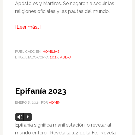
Apóstoles y Mártires. Se negaron a seguir las
religiones oficiales y las pautas del mundo.
[Leer más…]
PUBLICADO EN:
HOMILIAS
ETIQUETADO COMO:
2023
,
AUDIO
Epifanía 2023
ENERO 8, 2023
POR
ADMIN
Reproductor
Vm
P
de
Epifanía significa manifestación, o revelar al
audio
mundo entero. Revela la luz de la Fe. Revela