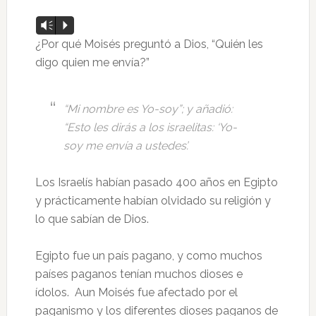
Reproductor
Vm
P
de
¿Por qué Moisés preguntó a Dios, “Quién les
audio
digo quien me envía?”
“Mi nombre es Yo-soy”; y añadió:
“Esto les dirás a los israelitas: ‘Yo-
soy me envía a ustedes’.
Los Israelís habían pasado 400 años en Egipto
y prácticamente habían olvidado su religión y
lo que sabían de Dios.
Egipto fue un país pagano, y como muchos
países paganos tenían muchos dioses e
ídolos. Aun Moisés fue afectado por el
paganismo y los diferentes dioses paganos de