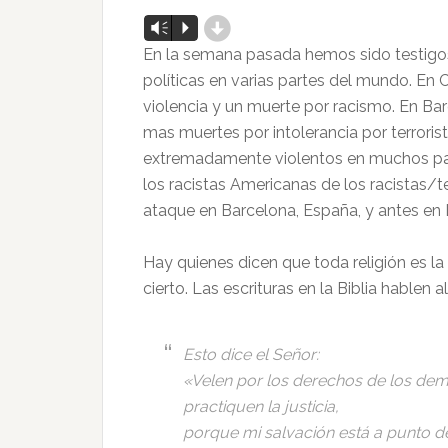
d
Reproductor
Vm
P
de
En la semana pasada hemos sido testigos d
audio
políticas en varias partes del mundo. E
violencia y un muerte por racismo. En Ba
mas muertes por intolerancia por terroris
extremadamente violentos en muchos país
los racistas Americanas de los racistas/t
ataque en Barcelona, España, y antes en 
Hay quienes dicen que toda religión es la 
cierto. Las escrituras en la Biblia hablen 
Esto dice el Señor:
«Velen por los derechos de los dem
practiquen la justicia,
porque mi salvación está a punto de