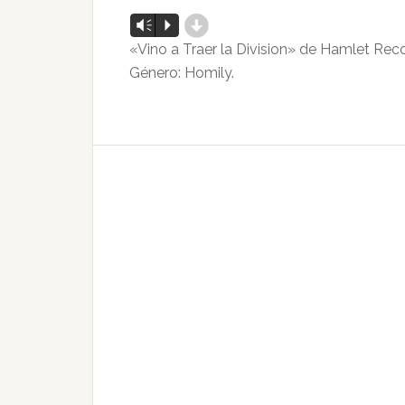
d
Reproductor
Vm
P
de
«Vino a Traer la Division» de Hamlet Rec
audio
Género: Homily.