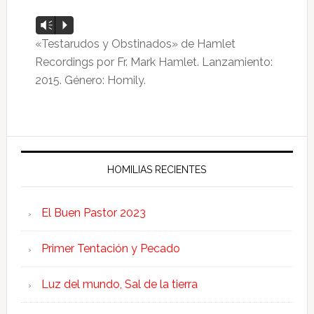
Reproductor
Vm
P
de
«Testarudos y Obstinados» de Hamlet
audio
Recordings por Fr. Mark Hamlet. Lanzamiento:
2015. Género: Homily.
HOMILIAS RECIENTES
El Buen Pastor 2023
Primer Tentación y Pecado
Luz del mundo, Sal de la tierra