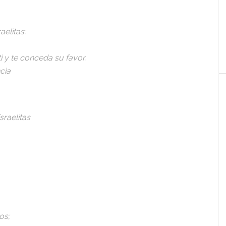
aelitas:
i y te conceda su favor.
cia
sraelitas
os;