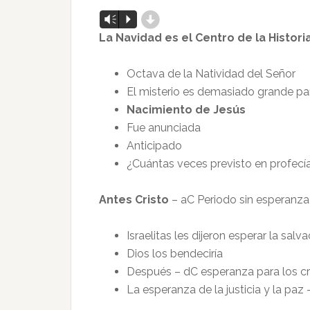
d
Reproductor
Vm
P
de
La Navidad es el Centro de la Histor
audio
Octava de la Natividad del Señor
El misterio es demasiado grande par
Nacimiento de Jesús
Fue anunciada
Anticipado
¿Cuántas veces previsto en profecí
Antes Cristo
– aC Periodo sin esperanza
Israelitas les dijeron esperar la salv
Dios los bendeciría
Después – dC esperanza para los c
La esperanza de la justicia y la paz