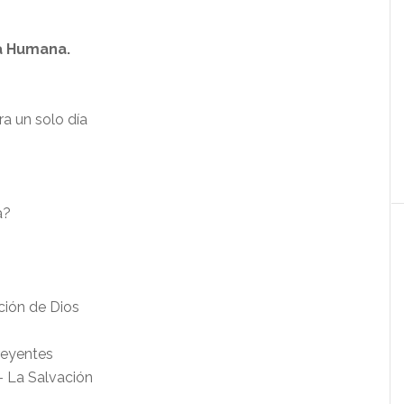
ia Humana.
a un solo día
a?
ación de Dios
reyentes
 – La Salvación