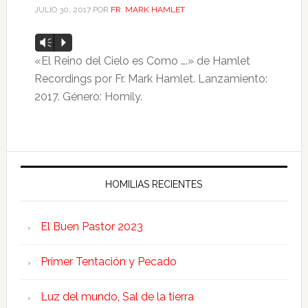
JULIO 30, 2017
POR
FR. MARK HAMLET
Reproductor
Vm
P
de
«El Reino del Cielo es Como ….» de Hamlet
audio
Recordings por Fr. Mark Hamlet. Lanzamiento:
2017. Género: Homily.
HOMILIAS RECIENTES
El Buen Pastor 2023
Primer Tentación y Pecado
Luz del mundo, Sal de la tierra