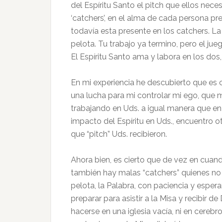
del Espíritu Santo el pitch que ellos nece
‘catchers’, en el alma de cada persona pr
todavía esta presente en los catchers. La 
pelota. Tu trabajo ya termino, pero el ju
El Espíritu Santo ama y labora en los dos, l
En mi experiencia he descubierto que es ci
una lucha para mi controlar mi ego, que m
trabajando en Uds. a igual manera que en
impacto del Espíritu en Uds., encuentro 
que “pitch” Uds. recibieron.
Ahora bien, es cierto que de vez en cuan
también hay malas “catchers” quienes no v
pelota, la Palabra, con paciencia y espe
preparar para asistir a la Misa y recibir 
hacerse en una iglesia vacía, ni en cerebr