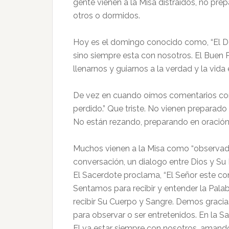
gente vienen a la Misa distraídos, no pre
otros o dormidos.
Hoy es el domingo conocido como, “El Do
sino siempre esta con nosotros. El Buen P
llenarnos y guiarnos a la verdad y la vida 
De vez en cuando oímos comentarios com
perdido.” Que triste. No vienen preparado 
No están rezando, preparando en oración 
Muchos vienen a la Misa como “observado
conversación, un dialogo entre Dios y Su
El Sacerdote proclama, “El Señor este con
Sentamos para recibir y entender la Pala
recibir Su Cuerpo y Sangre. Demos gracia
para observar o ser entretenidos. En la S
El va estar siempre con nosotros, amand