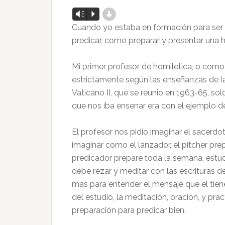
d
Reproductor
Vm
P
de
Cuando yo estaba en formación para ser
audio
predicar, como preparar y presentar una h
Mi primer profesor de homiletica, o como 
estrictamente según las enseñanzas de la 
Vaticano II, que se reunió en 1963-65, so
que nos iba ensenar era con el ejemplo de
El profesor nos pidió imaginar el sacerdo
imaginar como el lanzador, el pitcher pr
predicador prepare toda la semana, estudi
debe rezar y meditar con las escrituras de
mas para entender el mensaje que el tien
del estudio, la meditación, oración, y pra
preparación para predicar bien.