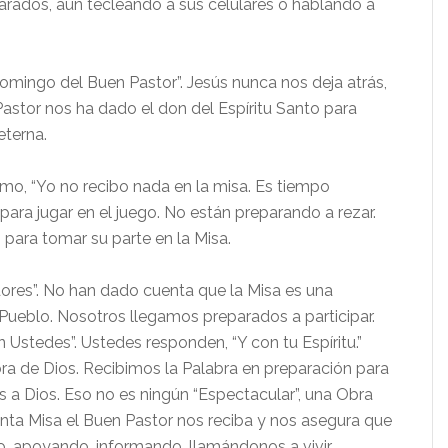
parados, aun tecleando a sus celulares o hablando a
mingo del Buen Pastor”. Jesús nunca nos deja atrás,
astor nos ha dado el don del Espíritu Santo para
eterna.
o, “Yo no recibo nada en la misa. Es tiempo
para jugar en el juego. No están preparando a rezar.
para tomar su parte en la Misa.
res”. No han dado cuenta que la Misa es una
 Pueblo. Nosotros llegamos preparados a participar.
 Ustedes”. Ustedes responden, “Y con tu Espíritu.”
bra de Dios. Recibimos la Palabra en preparación para
s a Dios. Eso no es ningún “Espectacular”, una Obra
anta Misa el Buen Pastor nos reciba y nos asegura que
o, apoyando, informando, llamándonos a vivir