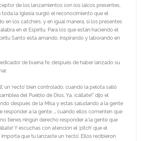
eceptor de los lanzamientos son los laicos presentes,
n toda la Iglesia surgió el reconocimiento que el
 en los catchers, y en igual manera, si los presentes
labra en el Espíritu. Para los que están haciendo el
Espíritu Santo esta amando, inspirando y laborando en
 predicador de buena fe, después de haber lanzado su
ar.
’, un ‘recto’ bien controlado, cuando la pelota salió
amblea del Pueblo de Dios. Ya, ¡cállate!” dijo el
uando después de la Misa y estas saludando a la gente
 de responder a la gente, … cuando ellos comenten que
 …, no tienes ningún derecho responder a la gente que
¡Cállate! Y escuchas con atención el ‘pitch’ que el
importa que tu lanzaste un ‘recto’. Ellos recibieron