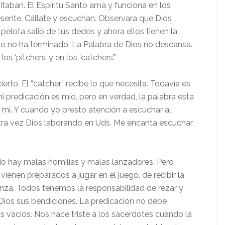
sitaban. El Espíritu Santo ama y funciona en los
esente. Cállate y escuchan. Observara que Dios
pelota salió de tus dedos y ahora ellos tienen la
ego no ha terminado. La Palabra de Dios no descansa.
os ‘pitchers’ y en los ‘catchers’.”
erto. El “catcher” recibe lo que necesita. Todavía es
i predicación es mío, pero en verdad, la palabra esta
 mi. Y cuando yo presto atención a escuchar al
otra vez Dios laborando en Uds. Me encanta escuchar
do hay malas homilías y malas lanzadores. Pero
ienen preparados a jugar en el juego, de recibir la
ranza. Todos tenemos la responsabilidad de rezar y
de Dios sus bendiciones. La predicación no debe
os vacíos. Nos hace triste a los sacerdotes cuando la