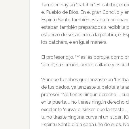
También hay un “catcher”. El catcher, el r
el Pueblo de Dios. En el gran Concilio y e
Espíritu Santo también estaba funcionando
estaban también preparados a recibir la pa
esfuerzo de ser abierto a la palabra, el 
los catchers, e en igual manera.
El profesor dijo, “Y así es porque, como
“pitch”, su sermón, debes callarte y escuch
“Aunque tu sabes que lanzaste un ‘fastball
de tus dedos, ya lanzaste la pelota a la as
profesor. “No tienes ningún derecho, … c
en la puerta, … no tienes ningún derecho
excelente ‘curva’, o ‘sinker’ que lanzaste
tu no tiraste ninguna curva ni un ‘slider’. 
Espíritu Santo dio a cada uno de ellos. No 