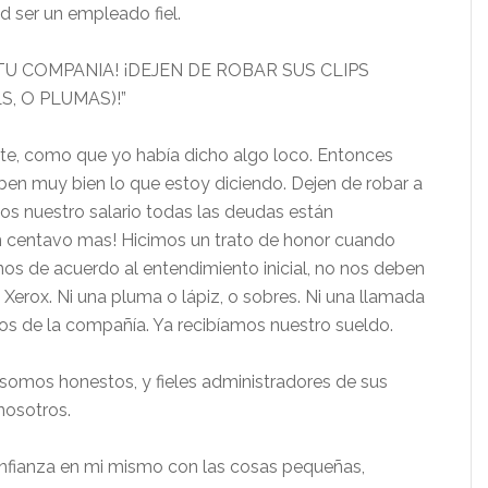
d ser un empleado fiel.
AR TU COMPANIA! ¡DEJEN DE ROBAR SUS CLIPS
S, O PLUMAS)!”
, como que yo había dicho algo loco. Entonces
aben muy bien lo que estoy diciendo. Dejen de robar a
s nuestro salario todas las deudas están
 centavo mas! Hicimos un trato de honor cuando
os de acuerdo al entendimiento inicial, no nos deben
l Xerox. Ni una pluma o lápiz, o sobres. Ni una llamada
nos de la compañía. Ya recibíamos nuestro sueldo.
omos honestos, y fieles administradores de sus
nosotros.
onfianza en mi mismo con las cosas pequeñas,