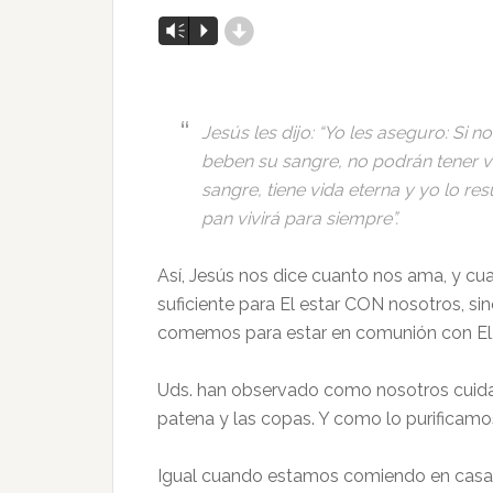
d
Reproductor
Vm
P
de
audio
Jesús les dijo: “Yo les aseguro: Si 
beben su sangre, no podrán tener v
sangre, tiene vida eterna y yo lo resu
pan vivirá para siempre”.
Así, Jesús nos dice cuanto nos ama, y cu
suficiente para El estar CON nosotros, sin
comemos para estar en comunión con El,
Uds. han observado como nosotros cuidamos
patena y las copas. Y como lo purificamo
Igual cuando estamos comiendo en casa