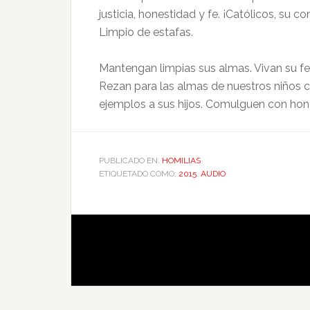
justicia, honestidad y fe. ¡Católicos, su
Limpio de estafas.
Mantengan limpias sus almas. Vivan su fe e
Rezan para las almas de nuestros niños c
ejemplos a sus hijos. Comulguen con hono
PUBLICADO EN:
HOMILIAS
ETIQUETADO COMO:
2015
,
AUDIO