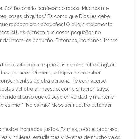
 el Confesionario confesando robos. Muchos me
ntes, cosas chiquitos.” Es como que Dios les debe
 que robaban eran pequeños! O que, simplemente
nces, si Uds. piensen que cosas pequeñas no
dar moral es pequeño. Entonces, ¡no tienen limites
la escuela copia respuestas de otro, “cheating”, en
res pecados: Primero, la flojera de no haber
conocimientos de otra persona. Tercer, hacerse
estas del otro al maestro, como si fueron suyo.
al mundo el suyo que es suyo en verdad, y mantener
 no es mío!” “No es mío” debe ser nuestro estándar
onestos, honrados, justos. Es mas, todo el progreso
es y mujeres, estudiantes y jóvenes de mucho valor,