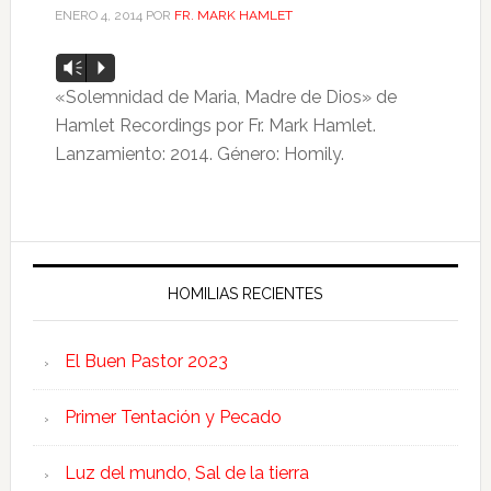
ENERO 4, 2014
POR
FR. MARK HAMLET
Reproductor
Vm
P
de
«Solemnidad de Maria, Madre de Dios» de
audio
Hamlet Recordings por Fr. Mark Hamlet.
Lanzamiento: 2014. Género: Homily.
HOMILIAS RECIENTES
El Buen Pastor 2023
Primer Tentación y Pecado
Luz del mundo, Sal de la tierra