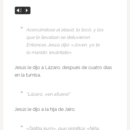
Reproductor
Vm
P
de
audio
Acercándose al ataúd, lo tocó, y los
que lo llevaban se detuvieron.
Entonces Jesús dijo: «Joven, yo te
lo mando: levántate».
Jesús le dijo a Lázaro, después de cuatro días
en la tumba,
“Lázaro, ven afuera!”
Jesús le dijo a la hija de Jairo,
«Talitha kum», que significa: «Niña,