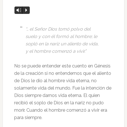
Reproductor
Vm
P
de
audio
“… el Señor Dios tomó polvo del
suelo y con él formó al hombre; le
sopló en la nariz un aliento de vida,
y el hombre comenzó a vivir.”
No se puede entender este cuento en Génesis
de la creación si no entendemos que el aliento
de Dios le dio al hombre vida eterna, no
solamente vida del mundo. Fue la intención de
Dios siempre darnos vida eterna. El quien
recibió el soplo de Dios en la nariz no pudo
morir. Cuando el hombre comenzó a vivir era
para siempre.