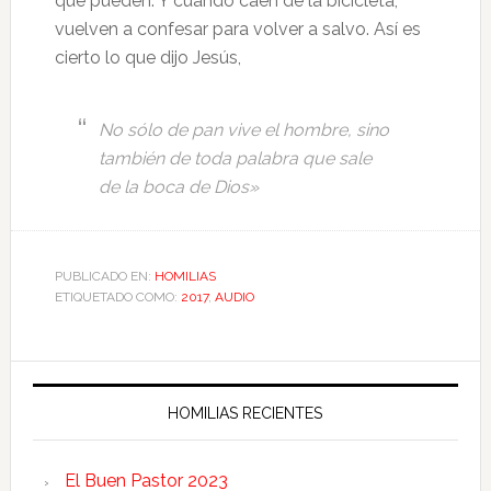
que pueden. Y cuando caen de la bicicleta,
vuelven a confesar para volver a salvo. Así es
cierto lo que dijo Jesús,
No sólo de pan vive el hombre, sino
también de toda palabra que sale
de la boca de Dios»
PUBLICADO EN:
HOMILIAS
ETIQUETADO COMO:
2017
,
AUDIO
HOMILIAS RECIENTES
El Buen Pastor 2023