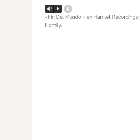
d
Reproductor
Vm
P
de
«Fin Del Mundo » en Hamlet Recordings p
audio
Homily.