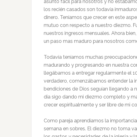
asunto fácil para nosotros y no estába
los recién casados son todavía inmaduro
dinero. Teníamos que crecer en este asp
mutuo con respecto a nuestro diezmo. Fu
nuestros ingresos mensuales. Ahora bien,
un paso mas maduro para nosotros como 
Todavía teníamos muchas preocupaciones
madurando y progresando en nuestra conf
llegábamos a entregar regularmente el 
verdadero, comenzábamos entender la im
bendiciones de Dios seguían llegando a 
día sigo dando mi diezmo completo y m
crecer espiritualmente y ser libre de mi co
Como pareja aprendíamos la importancia 
semana en sobres. El diezmo no toma v
los gastos y necesidades de la iglesia y