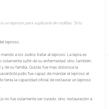
s un leproso para suplicarle de rodillas: “Si tú
del leproso.
ando a los Judíos tratar al leproso. La lepra es
 solamente sufrir de su enfermedad, sino, también,
d y de su familia. Quizás fue mas dolorosa la
 sacerdote judío fue capaz de mandar el leproso al
te tenia la capacidad oficial de restaurar un leproso
.
s no fue solamente ser curado, sino, restauración a