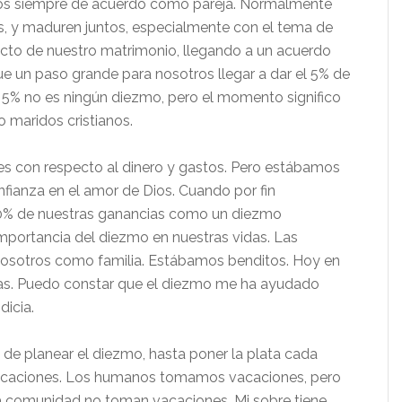
mos siempre de acuerdo como pareja. Normalmente
s, y maduren juntos, especialmente con el tema de
ecto de nuestro matrimonio, llegando a un acuerdo
e un paso grande para nosotros llegar a dar el 5% de
 5% no es ningún diezmo, pero el momento significo
maridos cristianos.
 con respecto al dinero y gastos. Pero estábamos
ianza en el amor de Dios. Cuando por fin
10% de nuestras ganancias como un diezmo
portancia del diezmo en nuestras vidas. Las
nosotros como familia. Estábamos benditos. Hoy en
as. Puedo constar que el diezmo me ha ayudado
dicia.
de planear el diezmo, hasta poner la plata cada
acaciones. Los humanos tomamos vacaciones, pero
 la comunidad no toman vacaciones. Mi sobre tiene