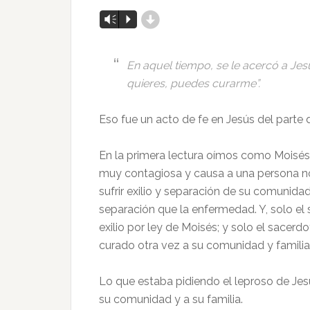
d
Reproductor
Vm
P
de
audio
En aquel tiempo, se le acercó a Jesú
quieres, puedes curarme”.
Eso fue un acto de fe en Jesús del parte 
En la primera lectura oímos como Moisés m
muy contagiosa y causa a una persona no
sufrir exilio y separación de su comunida
separación que la enfermedad. Y, solo el
exilio por ley de Moisés; y solo el sacerdo
curado otra vez a su comunidad y familia
Lo que estaba pidiendo el leproso de Jesú
su comunidad y a su familia.