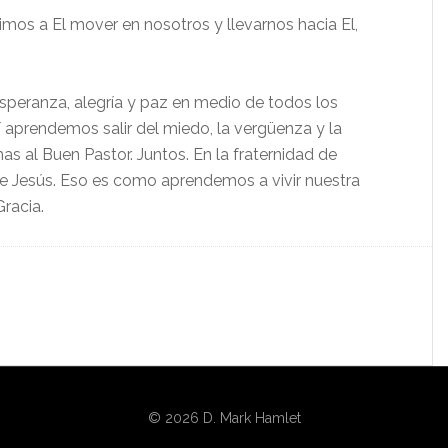
mos a El mover en nosotros y llevarnos hacia El,
peranza, alegría y paz en medio de todos los
 aprendemos salir del miedo, la vergüenza y la
s al Buen Pastor. Juntos. En la fraternidad de
e Jesús. Eso es como aprendemos a vivir nuestra
racia.
© 2026 D. Mark Hamlet