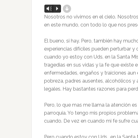
d
Reproductor
Vm
P
de
Nosotros no vivimos en el cielo. Nosotros 
audio
en este mundo, con todo lo que nos prese
El bueno, si hay. Pero, también hay much
experiencias difíciles pueden perturbar y
cuando yo estoy con Uds. en la Santa Mi
tragedias en sus vidas y la fe que exist
enfermedades, engaños y traiciones aun e
pobreza, padres ausentes, alcohólicos y 
legales. Hay bastantes razones para perde
Pero, lo que mas me llama la atención es 
parroquia. Yo tengo mis propios problem
cuando. De vez en cuando mi fe sufre cu
Pero cuando estoy con Uds., en la Santa 