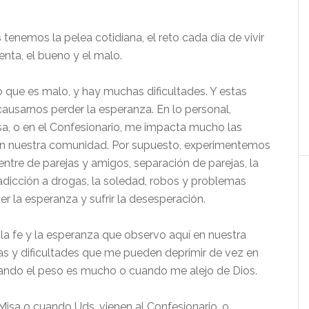
tenemos la pelea cotidiana, el reto cada día de vivir
nta, el bueno y el malo.
o que es malo, y hay muchas dificultades. Y estas
 causarnos perder la esperanza. En lo personal,
sa, o en el Confesionario, me impacta mucho las
e en nuestra comunidad. Por supuesto, experimentemos
ntre de parejas y amigos, separación de parejas, la
adicción a drogas, la soledad, robos y problemas
r la esperanza y sufrir la desesperación.
la fe y la esperanza que observo aquí en nuestra
as y dificultades que me pueden deprimir de vez en
ando el peso es mucho o cuando me alejo de Dios.
Misa o cuando Uds. vienen al Confesionario, o