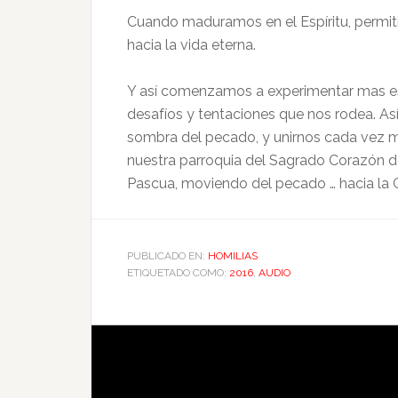
Cuando maduramos en el Espíritu, permiti
hacia la vida eterna.
Y así comenzamos a experimentar mas es
desafíos y tentaciones que nos rodea. Así
sombra del pecado, y unirnos cada vez ma
nuestra parroquia del Sagrado Corazón d
Pascua, moviendo del pecado … hacia la G
PUBLICADO EN:
HOMILIAS
ETIQUETADO COMO:
2016
,
AUDIO