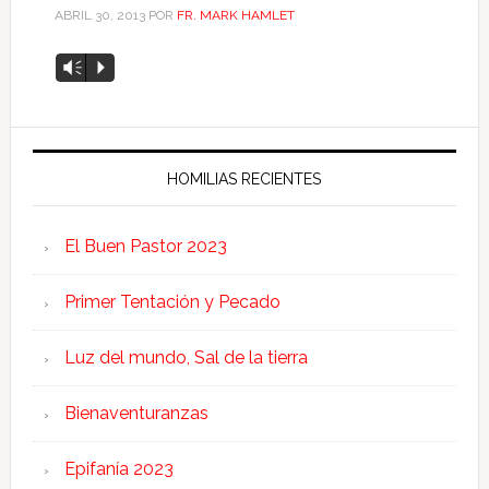
ABRIL 30, 2013
POR
FR. MARK HAMLET
Reproductor
Vm
P
de
audio
HOMILIAS RECIENTES
El Buen Pastor 2023
Primer Tentación y Pecado
Luz del mundo, Sal de la tierra
Bienaventuranzas
Epifanía 2023