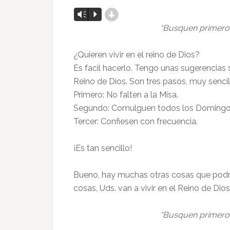
d
Reproductor
Vm
P
de
“Busquen primero e
audio
¿Quieren vivir en el reino de Dios?
Es facil hacerlo. Tengo unas sugerencias 
Reino de Dios. Son tres pasos, muy sencil
Primero: No falten a la Misa.
Segundo: Comulguen todos los Domingos
Tercer: Confiesen con frecuencia.
¡Es tan sencillo!
Bueno, hay muchas otras cosas que podria
cosas, Uds. van a vivir en el Reino de Dio
“Busquen primero e