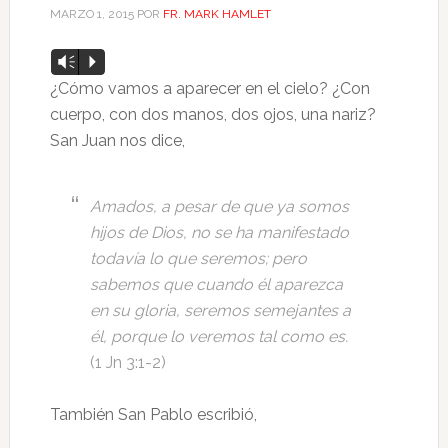
MARZO 1, 2015
POR
FR. MARK HAMLET
Reproductor
Vm
P
de
¿Cómo vamos a aparecer en el cielo? ¿Con
audio
cuerpo, con dos manos, dos ojos, una nariz?
San Juan nos dice,
Amados, a pesar de que ya somos
hijos de Dios, no se ha manifestado
todavía lo que seremos; pero
sabemos que cuando él aparezca
en su gloria, seremos semejantes a
él, porque lo veremos tal como es.
(1 Jn 3:1-2)
También San Pablo escribió,