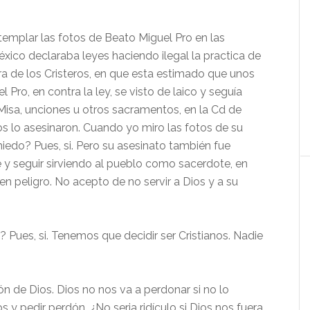
emplar las fotos de Beato Miguel Pro en las
xico declaraba leyes haciendo ilegal la practica de
erra de los Cristeros, en que esta estimado que unos
Pro, en contra la ley, se visto de laico y seguía
Misa, unciones u otros sacramentos, en la Cd de
os lo asesinaron. Cuando yo miro las fotos de su
iedo? Pues, si. Pero su asesinato también fue
e y seguir sirviendo al pueblo como sacerdote, en
r en peligro. No acepto de no servir a Dios y a su
Pues, si. Tenemos que decidir ser Cristianos. Nadie
n de Dios. Dios no nos va a perdonar si no lo
y pedir perdón. ¿No seria ridículo si Dios nos fuera