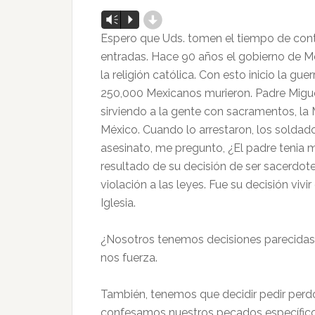
d
Reproductor
Vm
P
de
Espero que Uds. tomen el tiempo de cont
audio
entradas. Hace 90 años el gobierno de Mé
la religión católica. Con esto inicio la gu
250,000 Mexicanos murieron. Padre Miguel 
sirviendo a la gente con sacramentos, la 
México. Cuando lo arrestaron, los soldad
asesinato, me pregunto, ¿El padre tenia m
resultado de su decisión de ser sacerdot
violación a las leyes. Fue su decisión vivi
Iglesia.
¿Nosotros tenemos decisiones parecidas? 
nos fuerza.
También, tenemos que decidir pedir perdó
confesamos nuestros pecados específicos 