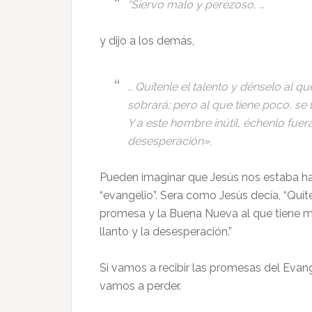
“Siervo malo y perezoso, …
y dijo a los demás,
… Quítenle el talento y dénselo al que
sobrará; pero al que tiene poco, se 
Y a este hombre inútil, échenlo fuera, 
desesperación».
Pueden imaginar que Jesús nos estaba hab
“evangelio”. Sera como Jesús decía, “Quíte
promesa y la Buena Nueva al que tiene ma
llanto y la desesperación.”
Si vamos a recibir las promesas del Evang
vamos a perder.