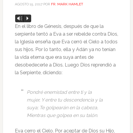
AGOSTO 15, 2017
POR
FR. MARK HAMLET
Reproductor
Vm
P
de
En el libro de Génesis, después de que la
audio
serpiente tentó a Eva a ser rebelde contra Dios,
la Iglesia enseña que Eva cerró el Cielo a todos
sus hijos. Por lo tanto, ella y Adán ya no tenían
la vida eterna que era suya antes de
desobedecerle a Dios. Luego Dios reprendió a
la Serpiente, diciendo:
Pondré enemistad entre ti y la
mujer, Y entre tu descendencia y la
suya; Te golpearán en la cabeza,
Mientras que golpea en su talón.
Eva cerro el Cielo. Por aceptar de Dios su Hijo,