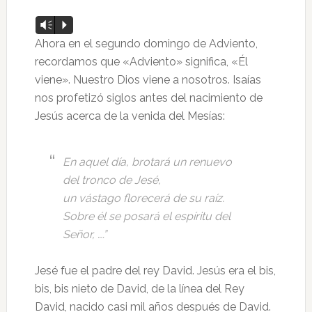
Reproductor
Vm
P
de
Ahora en el segundo domingo de Adviento,
audio
recordamos que «Adviento» significa, «Él
viene». Nuestro Dios viene a nosotros. Isaías
nos profetizó siglos antes del nacimiento de
Jesús acerca de la venida del Mesías:
En aquel día, brotará un renuevo
del tronco de Jesé,
un vástago florecerá de su raíz.
Sobre él se posará el espíritu del
Señor, ….”
Jesé fue el padre del rey David. Jesús era el bis,
bis, bis nieto de David, de la línea del Rey
David, nacido casi mil años después de David.