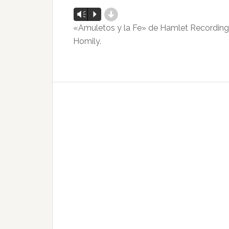
d
Reproductor
Vm
P
de
«Amuletos y la Fe» de Hamlet Recordings
audio
Homily.