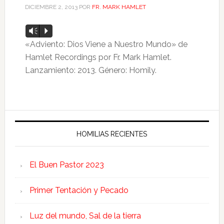
DICIEMBRE 2, 2013
POR
FR. MARK HAMLET
Reproductor
Vm
P
de
«Adviento: Dios Viene a Nuestro Mundo» de
audio
Hamlet Recordings por Fr. Mark Hamlet.
Lanzamiento: 2013. Género: Homily.
HOMILIAS RECIENTES
El Buen Pastor 2023
Primer Tentación y Pecado
Luz del mundo, Sal de la tierra