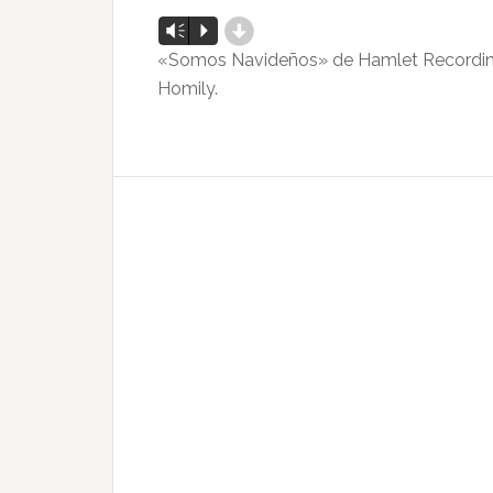
d
Reproductor
Vm
P
de
«Somos Navideños» de Hamlet Recordings
audio
Homily.