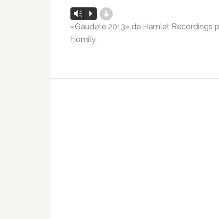
d
Reproductor
Vm
P
de
«Gaudete 2013» de Hamlet Recordings po
audio
Homily.