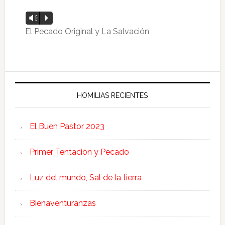
Reproductor
Vm
P
de
El Pecado Original y La Salvación
audio
HOMILIAS RECIENTES
El Buen Pastor 2023
Primer Tentación y Pecado
Luz del mundo, Sal de la tierra
Bienaventuranzas