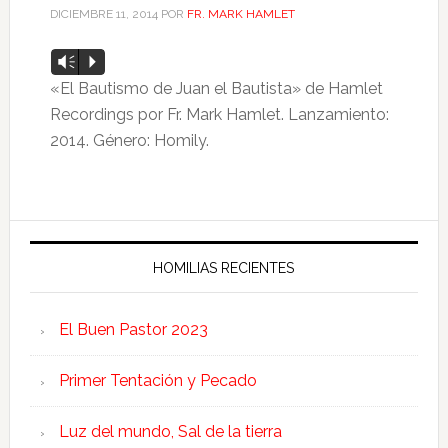
DICIEMBRE 11, 2014
POR
FR. MARK HAMLET
Reproductor
Vm
P
de
«El Bautismo de Juan el Bautista» de Hamlet
audio
Recordings por Fr. Mark Hamlet. Lanzamiento:
2014. Género: Homily.
HOMILIAS RECIENTES
El Buen Pastor 2023
Primer Tentación y Pecado
Luz del mundo, Sal de la tierra