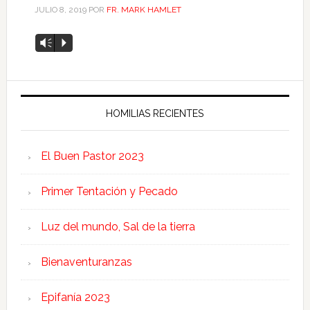
JULIO 8, 2019
POR
FR. MARK HAMLET
Reproductor
Vm
P
de
audio
HOMILIAS RECIENTES
El Buen Pastor 2023
Primer Tentación y Pecado
Luz del mundo, Sal de la tierra
Bienaventuranzas
Epifanía 2023