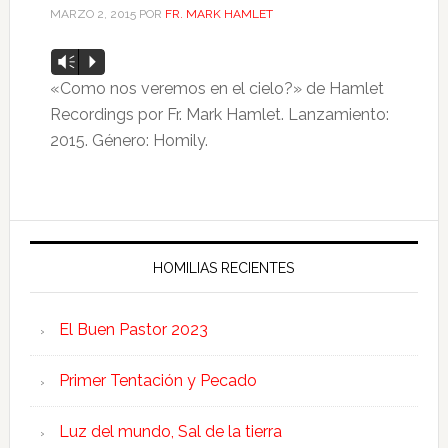
MARZO 2, 2015
POR
FR. MARK HAMLET
Reproductor
Vm
P
de
«Como nos veremos en el cielo?» de Hamlet
audio
Recordings por Fr. Mark Hamlet. Lanzamiento:
2015. Género: Homily.
HOMILIAS RECIENTES
El Buen Pastor 2023
Primer Tentación y Pecado
Luz del mundo, Sal de la tierra