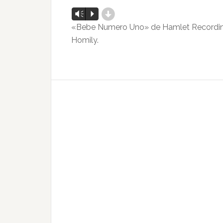
d
Reproductor
Vm
P
de
«Bebe Numero Uno» de Hamlet Recordings
audio
Homily.