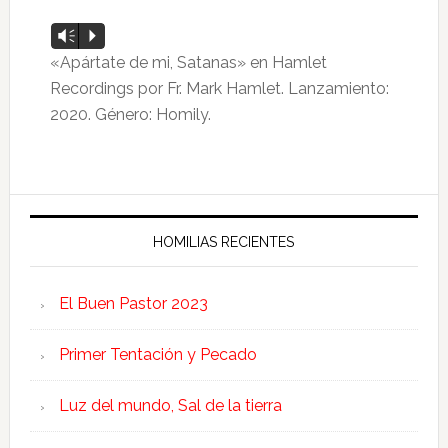
Reproductor
Vm
P
de
«Apártate de mi, Satanas» en Hamlet
audio
Recordings por Fr. Mark Hamlet. Lanzamiento:
2020. Género: Homily.
HOMILIAS RECIENTES
El Buen Pastor 2023
Primer Tentación y Pecado
Luz del mundo, Sal de la tierra