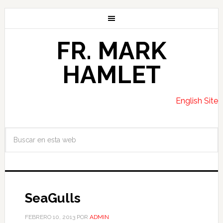
FR. MARK
HAMLET
English Site
SeaGulls
FEBRERO 10, 2013
POR
ADMIN